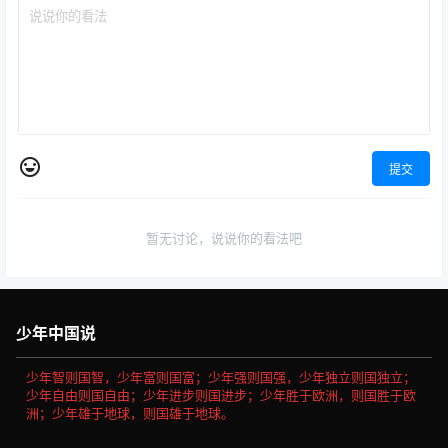
提交
暂无讨论，说说你的看法吧
少年中国说
少年智则国智，少年富则国富；少年强则国强，少年独立则国独立；
少年自由则国自由；少年进步则国进步；少年胜于欧洲，则国胜于欧
洲；少年雄于地球，则国雄于地球。