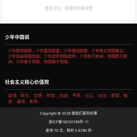
暂无讨论，说说你的看法吧
少年中国说
少年智则国智，少年富则国富；少年强则国强，少年独立则国独立；
少年自由则国自由；少年进步则国进步；少年胜于欧洲，则国胜于欧
洲；少年雄于地球，则国雄于地球。
社会主义核心价值观
富强、民主、文明、和谐、自由、平等、公正、法治、爱国、敬
业、诚信、友善。
Copyright © 2026
做我们喜欢的事
浙ICP备16030189号-11
查询 70 次，耗时 0.6780 秒