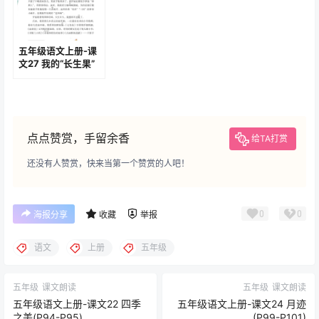
五年级语文上册-课
文27 我的“长生果”
(P111-P113)
点点赞赏，手留余香
给TA打赏
还没有人赞赏，快来当第一个赞赏的人吧！
0
0
海报分享
收藏
举报
语文
上册
五年级
五年级
课文朗读
五年级
课文朗读
五年级语文上册-课文22 四季
五年级语文上册-课文24 月迹
之美(P94-P95)
(P99-P101)