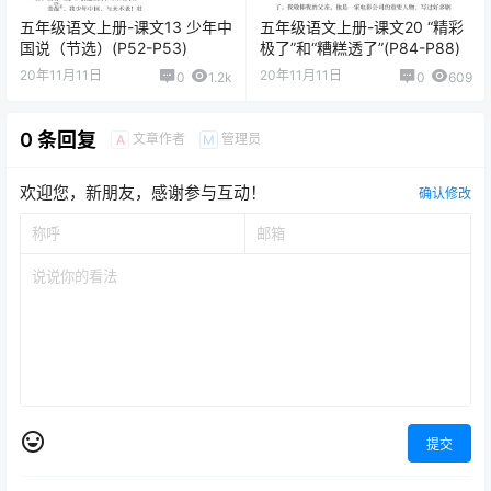
五年级语文上册-课文13 少年中
五年级语文上册-课文20 “精彩
国说（节选）(P52-P53)
极了”和“糟糕透了”(P84-P88)
20年11月11日
20年11月11日
0
1.2k
0
609
0 条回复
文章作者
管理员
A
M
欢迎您，新朋友，感谢参与互动！
确认修改
提交