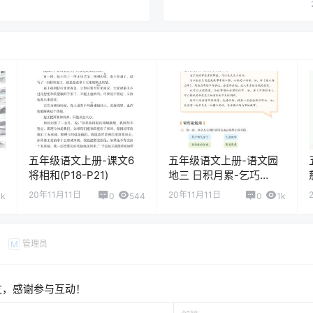
五年级语文上册-课文6
五年级语文上册-语文园
将相和(P18-P21)
地三 日积月累-乞巧
(P45-P46)
20年11月11日
20年11月11日
1k
0
544
0
1k
管理员
M
友，感谢参与互动！