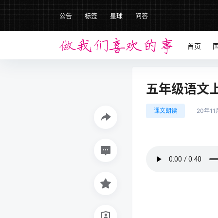
公告
标签
星球
问答
首页
五年级语文上册
课文朗读
20年11