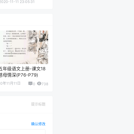
2020-11-11 23:05:31
五年级语文上册-课文18
慈母情深(P76-P79)
20年11月11日
0
738
提示标题
确认修改