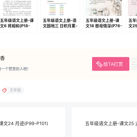
五年级语文上册-课
五年级语文上册-语
五年级语文上册-课
五年
文6 将相和(P18-
文园地三 日积月累-
文18 慈母情深(P76-
文2
P21)
乞巧(P45-P46)
P79)
(P1
香
给TA打赏
第一个赞赏的人吧！
五年级
24 月迹(P99-P101)
五年级语文上册-课文25 古