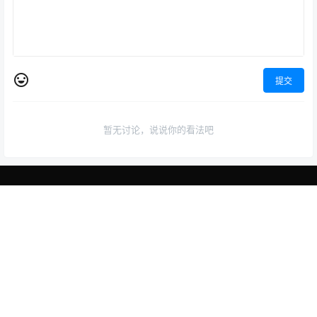
提交
暂无讨论，说说你的看法吧
少年中国说
首页
专题
认证
搜索
菜单
我的
少年智则国智，少年富则国富；少年强则国强，少年独立则国独立；
少年自由则国自由；少年进步则国进步；少年胜于欧洲，则国胜于欧
洲；少年雄于地球，则国雄于地球。
社会主义核心价值观