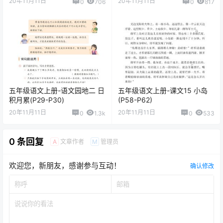
20年11月11日
20年11月11日
0
706
0
817
五年级语文上册-语文园地二 日
五年级语文上册-课文15 小岛
积月累(P29-P30)
(P58-P62)
20年11月11日
20年11月11日
0
1.3k
0
533
0 条回复
文章作者
管理员
A
M
欢迎您，新朋友，感谢参与互动！
确认修改