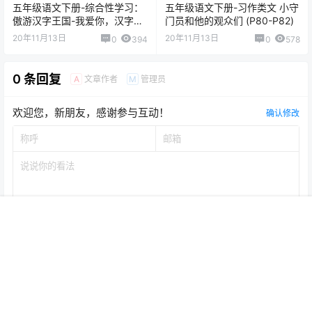
五年级语文下册-综合性学习：
五年级语文下册-习作类文 小守
傲游汉字王国-我爱你，汉字
门员和他的观众们 (P80-P82)
（P47-52)
20年11月13日
20年11月13日
0
394
0
578
0 条回复
文章作者
管理员
A
M
欢迎您，新朋友，感谢参与互动！
确认修改
首页
专题
认证
搜索
菜单
我的
提交