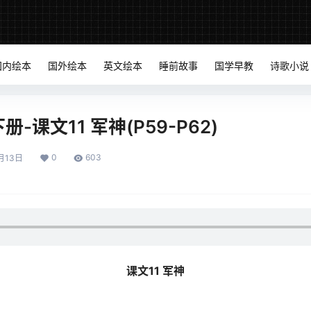
国内绘本
国外绘本
英文绘本
睡前故事
国学早教
诗歌小说
-课文11 军神(P59-P62)
0
603
月13日
课文11 军神