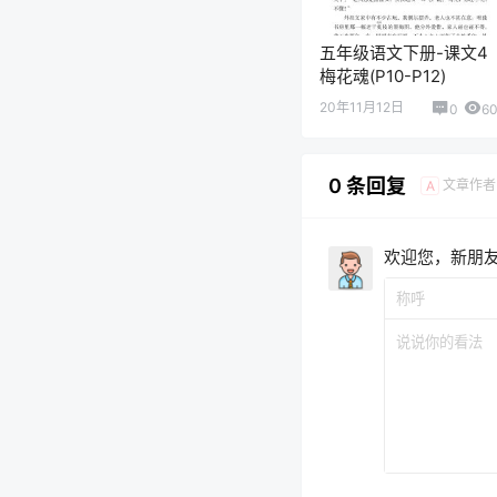
五年级语文下册-课文4
梅花魂(P10-P12)
20年11月12日
0
6
0 条回复
文章作者
A
欢迎您，新朋