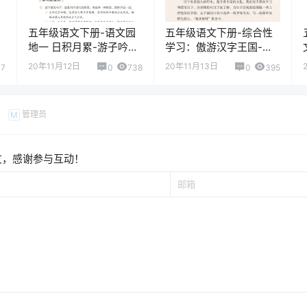
五年级语文下册-语文园
五年级语文下册-综合性
地一 日积月累-游子吟
学习：傲游汉字王国-我
(P15-P16)
爱你，汉字（P47-52)
20年11月12日
20年11月13日
07
0
738
0
395
管理员
M
友，感谢参与互动！