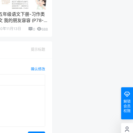
五年级语文下册-习作类
文 我的朋友容容 (P78-
P80)
20年11月13日
0
688
提示标题
确认修改
解锁
会员
权限