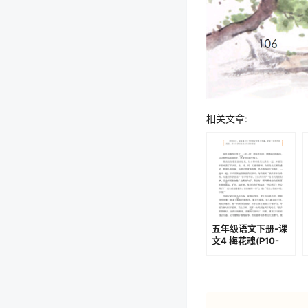
相关文章:
五年级语文下册-课
文4 梅花魂(P10-
P12)