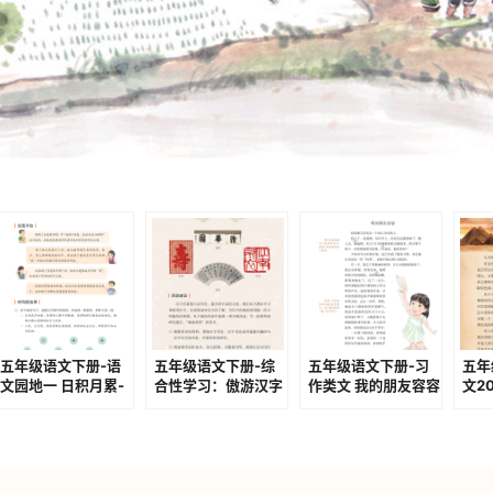
五年级语文下册-语
五年级语文下册-综
五年级语文下册-习
五年
文园地一 日积月累-
合性学习：傲游汉字
作类文 我的朋友容容
文20
游子吟(P15-P16)
王国-我爱你，汉字
(P78-P80)
P10
（P47-52)