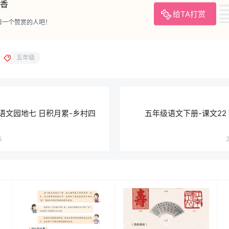
香
给TA打赏
第一个赞赏的人吧！
五年级
语文园地七 日积月累-乡村四
五年级语文下册-课文22 手指
5