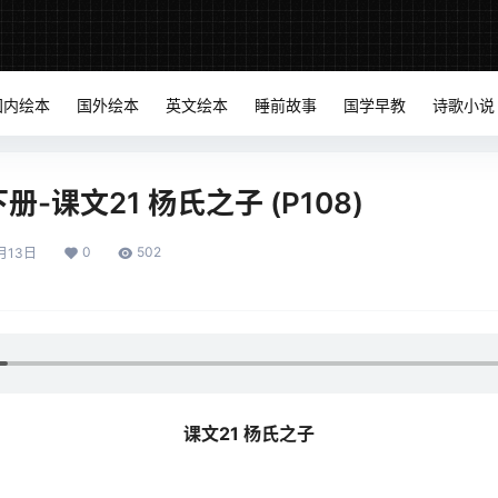
国内绘本
国外绘本
英文绘本
睡前故事
国学早教
诗歌小说
-课文21 杨氏之子 (P108)
0
502
月13日
课文21 杨氏之子