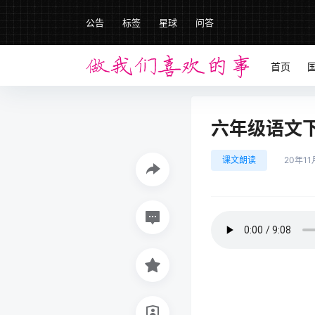
公告
标签
星球
问答
首页
六年级语文下册
课文朗读
20年11