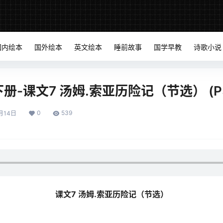
国内绘本
国外绘本
英文绘本
睡前故事
国学早教
诗歌小说
-课文7 汤姆.索亚历险记（节选） (P31
0
539
月14日
课文7 汤姆.索亚历险记（节选）