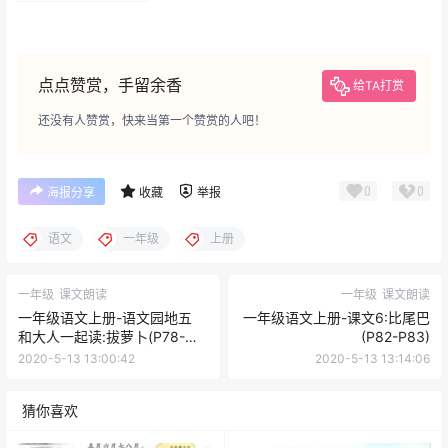
点点赞赏，手留余香
给TA打赏
还没有人赞赏，快来当第一个赞赏的人吧！
0
0
海报分享
收藏
举报
语文
一年级
上册
一年级
课文朗读
一年级
课文朗读
一年级语文上册-语文园地五
一年级语文上册-课文6:比尾巴
和大人一起读:拔萝卜(P78-
(P82-P83)
P79)
2020-5-13 13:00:42
2020-5-13 13:14:06
猜你喜欢