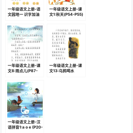
一年级语文上册-语
一年级语文上册-课
文园地一 识字加油
文1:秋天(P54-P55)
站:一片两片(P15)
一年级语文上册-课
一年级语文上册-课
文8:雨点儿(P87-
文13:乌鸦喝水
P88)
(P106-p107)
一年级语文上册-汉
语拼音1:a o e (P20-
P21)