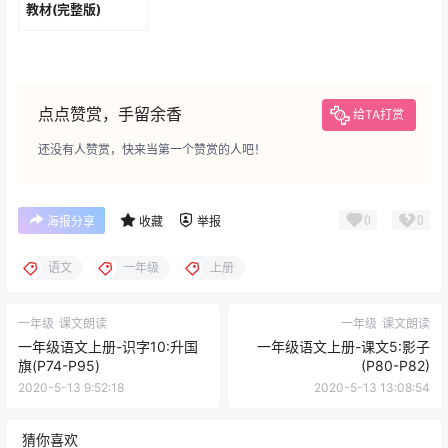
教材(完整版)
点点赞赏，手留余香
给TA打赏
还没有人赞赏，快来当第一个赞赏的人吧！
0
0
海报分享
收藏
举报
语文
一年级
上册
一年级
课文朗读
一年级
课文朗读
一年级语文上册-识字10:升国
一年级语文上册-课文5:影子
旗(P74-P95)
(P80-P82)
2020-5-13 9:52:18
2020-5-13 13:08:54
猜你喜欢