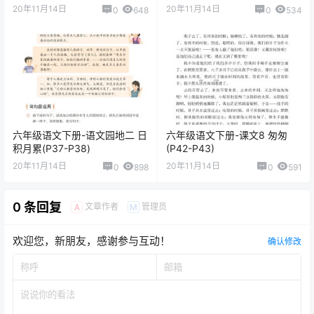
六年级语文下册-课
文15 真理诞生于一
百个问号之后 (P78-
P82)
点点赞赏，手留余香
给TA打赏
还没有人赞赏，快来当第一个赞赏的人吧！
0
0
海报分享
收藏
举报
语文
下册
六年级
六年级
课文朗读
六年级
课文朗读
六年级语文下册-课文12 为人
六年级语文下册-语文园地四
民服务 (P63-P65)
日积月累(P73-P74)
2020-11-14 15:56:12
2020-11-14 16:00:29