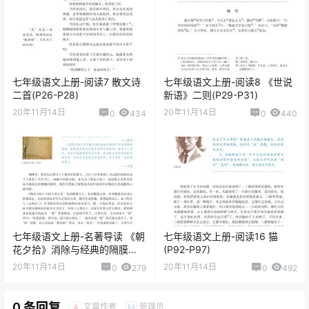
七年级语文上册-阅读7 散文诗
七年级语文上册-阅读8 《世说
二首(P26-P28)
新语》二则(P29-P31)
20年11月14日
20年11月14日
0
434
0
440
七年级语文上册-名著导读 《朝
七年级语文上册-阅读16 猫
花夕拾》消除与经典的隔膜
(P92-P97)
(P56-P62)
20年11月14日
20年11月14日
0
279
0
492
0 条回复
文章作者
管理员
A
M