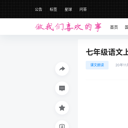
公告
标签
星球
问答
首页
七年级语文上册
课文朗读
20年11