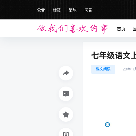
公告
标签
星球
问答
首页
七年级语文上册
课文朗读
20年11