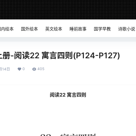
国内绘本
国外绘本
英文绘本
睡前故事
国学早教
诗歌小说
-阅读22 寓言四则(P124-P127)
0
405
月14日
阅读22 寓言四则