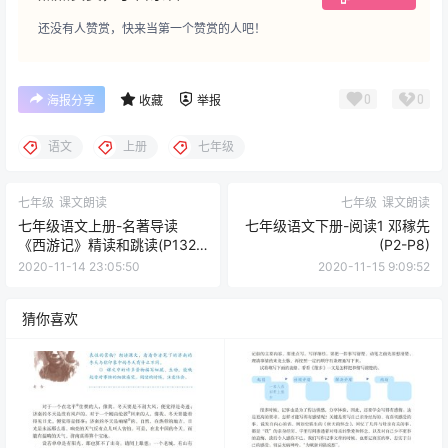
还没有人赞赏，快来当第一个赞赏的人吧！
0
0
海报分享
收藏
举报
语文
上册
七年级
七年级
课文朗读
七年级
课文朗读
七年级语文上册-名著导读
七年级语文下册-阅读1 邓稼先
《西游记》精读和跳读(P132-
(P2-P8)
P139)
2020-11-14 23:05:50
2020-11-15 9:09:52
猜你喜欢