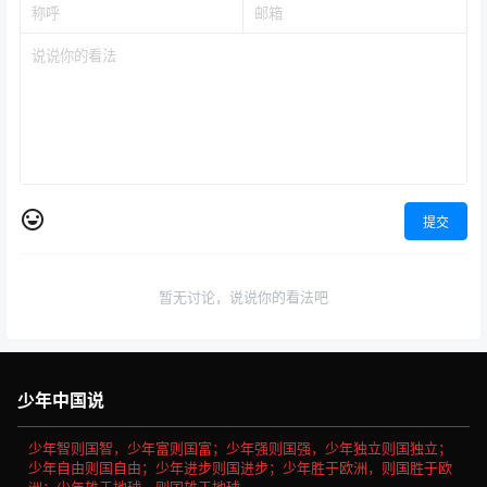
提交
暂无讨论，说说你的看法吧
少年中国说
少年智则国智，少年富则国富；少年强则国强，少年独立则国独立；
少年自由则国自由；少年进步则国进步；少年胜于欧洲，则国胜于欧