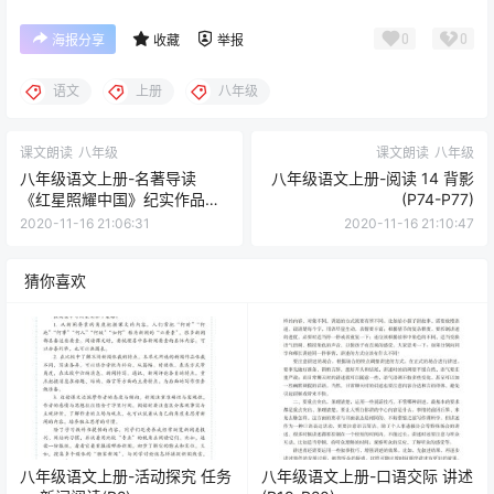
0
0
海报分享
收藏
举报
语文
上册
八年级
课文朗读
八年级
课文朗读
八年级
八年级语文上册-名著导读
八年级语文上册-阅读 14 背影
《红星照耀中国》纪实作品的
(P74-P77)
阅读(P66-P70)
2020-11-16 21:06:31
2020-11-16 21:10:47
猜你喜欢
八年级语文上册-活动探究 任务
八年级语文上册-口语交际 讲述