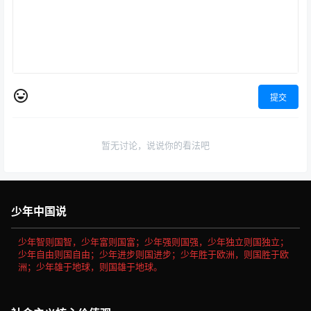
提交
暂无讨论，说说你的看法吧
少年中国说
少年智则国智，少年富则国富；少年强则国强，少年独立则国独立；
少年自由则国自由；少年进步则国进步；少年胜于欧洲，则国胜于欧
洲；少年雄于地球，则国雄于地球。