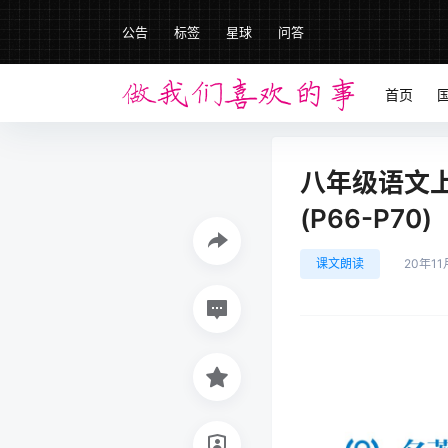
公告
标签
星球
问答
首页
八年级语文
(P66-P70)
课文朗读
20年11