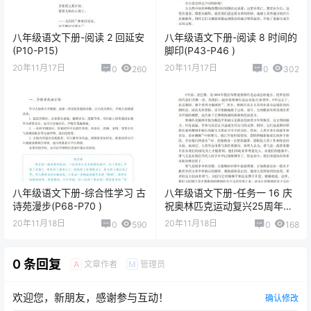
八年级语文下册-阅读 2 回延安
八年级语文下册-阅读 8 时间的
(P10-P15)
脚印(P43-P46 )
20年11月17日
20年11月17日
0
260
0
302
八年级语文下册-综合性学习 古
八年级语文下册-任务一 16 庆
诗苑漫步(P68-P70 )
祝奥林匹克运动复兴25周年
(P89-P91 )
20年11月18日
20年11月18日
0
590
0
168
0 条回复
文章作者
管理员
A
M
欢迎您，新朋友，感谢参与互动！
确认修改