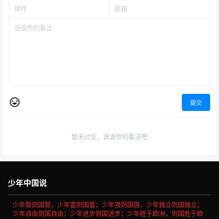
提交
暂无讨论，说说你的看法吧
少年中国说
少年智则国智，少年富则国富；少年强则国强，少年独立则国独立；
少年自由则国自由；少年进步则国进步；少年胜于欧洲，则国胜于欧