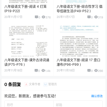
八年级语文下册-阅读 4 灯笼
八年级语文下册-综合性学习 倡
(P19-P22)
导低碳生活(P49-P52 )
20年11月17日
20年11月17日
0
376
0
319
八年级语文下册-课外古诗词诵
八年级语文下册-阅读 17 壶口
读(P75-P76 )
瀑布(P96-P99 )
20年11月18日
20年11月18日
0
1.4k
0
266
0 条回复
文章作者
管理员
A
M
欢迎您，新朋友，感谢参与互动！
确认修改