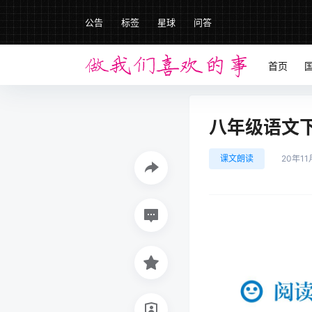
公告
标签
星球
问答
首页
八年级语文下册
课文朗读
20年11