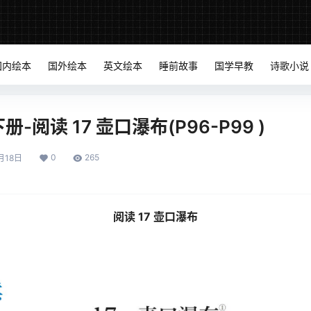
国内绘本
国外绘本
英文绘本
睡前故事
国学早教
诗歌小说
-阅读 17 壶口瀑布(P96-P99 )
0
265
月18日
阅读 17 壶口瀑布