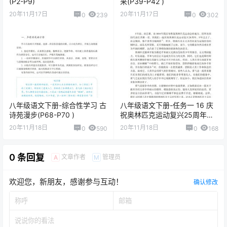
(P2-P9)
来(P39-P42 )
20年11月17日
20年11月17日
0
239
0
302
八年级语文下册-综合性学习 古
八年级语文下册-任务一 16 庆
诗苑漫步(P68-P70 )
祝奥林匹克运动复兴25周年
(P89-P91 )
20年11月18日
20年11月18日
0
590
0
168
0 条回复
文章作者
管理员
A
M
欢迎您，新朋友，感谢参与互动！
确认修改