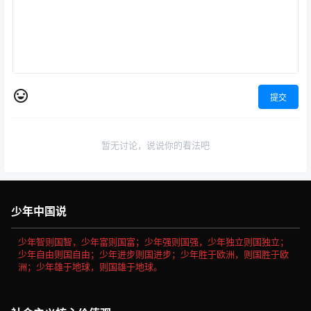
提交
暂无讨论，说说你的看法吧
少年中国说
少年智则国智，少年富则国富；少年强则国强，少年独立则国独立；
少年自由则国自由；少年进步则国进步；少年胜于欧洲，则国胜于欧
洲；少年雄于地球，则国雄于地球。