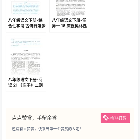
八年级语文下册-综
八年级语文下册-任
合性学习 古诗苑漫步
务一 16 庆祝奥林匹
(P68-P70 )
克运动复兴25周年
(P89-P91 )
八年级语文下册-阅
读 21 《庄子》二则
(P116-P118)
点点赞赏，手留余香
给TA打赏
还没有人赞赏，快来当第一个赞赏的人吧！