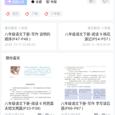
八年级语文下册-课
外古诗词诵读
(P139-P140)
点点赞赏，手留余香
给TA打赏
还没有人赞赏，快来当第一个赞赏的人吧！
0
0
海报分享
收藏
举报
语文
下册
八年级
课文朗读
八年级
课文朗读
八年级