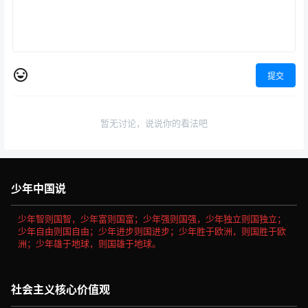
八年级语文下册-任务一 15 我
八年级语文下册-口语交际 即席
一生中的重要抉择(P85-P88 )
讲话(P113-P114 )
20年11月18日
20年11月18日
0
274
0
313
0 条回复
文章作者
管理员
A
M
欢迎您，新朋友，感谢参与互动！
确认修改
提交