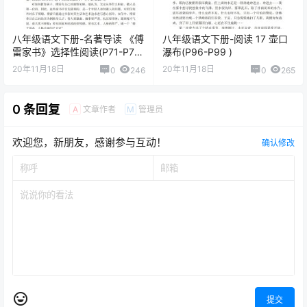
八年级语文下册-名著导读 《傅
八年级语文下册-阅读 17 壶口
雷家书》选择性阅读(P71-P74
瀑布(P96-P99 )
)
20年11月18日
20年11月18日
0
246
0
265
0 条回复
文章作者
管理员
A
M
欢迎您，新朋友，感谢参与互动！
确认修改
提交