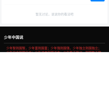
暂无讨论，说说你的看法吧
少年中国说
少年智则国智，少年富则国富；少年强则国强，少年独立则国独立；
少年自由则国自由；少年进步则国进步；少年胜于欧洲，则国胜于欧
洲；少年雄于地球，则国雄于地球。
首页
专题
认证
搜索
菜单
我的
社会主义核心价值观
富强、民主、文明、和谐、自由、平等、公正、法治、爱国、敬
业、诚信、友善。
Copyright © 2026
做我们喜欢的事
浙ICP备16030189号-11