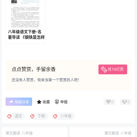
八年级语文下册-名
著导读 《钢铁是怎样
炼成的》摘抄和做笔
记(P134-P138)
点点赞赏，手留余香
给TA打赏
还没有人赞赏，快来当第一个赞赏的人吧！
0
0
海报分享
收藏
举报
语文
下册
八年级
课文朗读
八年级
课文朗读
八年级