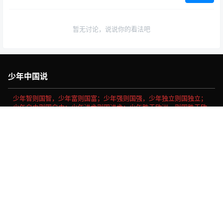
暂无讨论，说说你的看法吧
少年中国说
少年智则国智，少年富则国富；少年强则国强，少年独立则国独立；
少年自由则国自由；少年进步则国进步；少年胜于欧洲，则国胜于欧
洲；少年雄于地球，则国雄于地球。
首页
专题
认证
搜索
菜单
我的
社会主义核心价值观
富强、民主、文明、和谐、自由、平等、公正、法治、爱国、敬
业、诚信、友善。
Copyright © 2026
做我们喜欢的事
浙ICP备16030189号-11