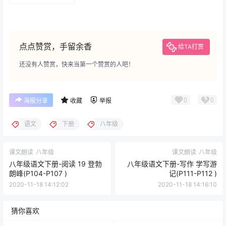
炼成的》摘抄和做笔
记(P134-P138)
点点赞赏，手留余香
给TA打赏
还没有人赞赏，快来当第一个赞赏的人吧！
0
0
海报分享
收藏
举报
语文
下册
八年级
课文朗读
八年级
课文朗读
八年级
八年级语文下册-阅读 19 登勃
八年级语文下册-写作 学写游
朗峰(P104-P107 )
记(P111-P112 )
2020-11-18 14:12:02
2020-11-18 14:16:10
猜你喜欢