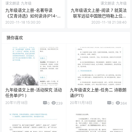
课文朗读
九年级
课文朗读
九年级
九年级语文上册-名著导读
九年级语文上册-阅读 7 就英法
《艾青诗选》如何读诗(P14-
联军远征中国致巴特勒上位的
P18)
信(P25-P28)
2020-11-18 15:30:20
2020-11-18 21:38:40
猜你喜欢
九年级语文上册-活动探究 活动
九年级语文上册-任务二 诗歌朗
任务单(P1 )
诵(P11)
20年11月18日
20年11月18日
0
239
0
364