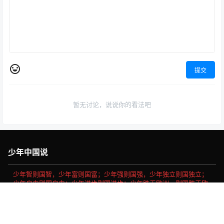
提交
暂无讨论，说说你的看法吧
少年中国说
少年智则国智，少年富则国富；少年强则国强，少年独立则国独立；
少年自由则国自由；少年进步则国进步；少年胜于欧洲，则国胜于欧
洲；少年雄于地球，则国雄于地球。
首页
专题
认证
搜索
菜单
我的