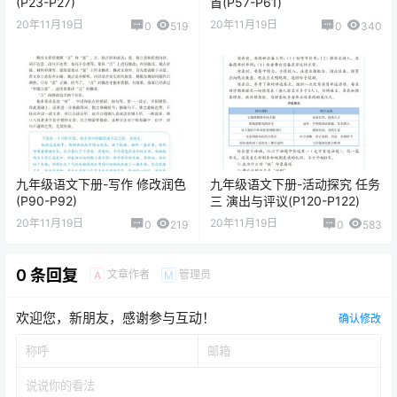
(P23-P27)
首(P57-P61)
20年11月19日
20年11月19日
0
519
0
340
九年级语文下册-写作 修改润色
九年级语文下册-活动探究 任务
(P90-P92)
三 演出与评议(P120-P122)
20年11月19日
20年11月19日
0
219
0
583
0 条回复
文章作者
管理员
A
M
欢迎您，新朋友，感谢参与互动！
确认修改