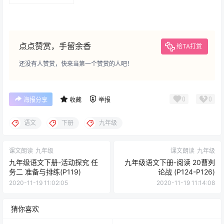
(P137-P140)
点点赞赏，手留余香
给TA打赏
还没有人赞赏，快来当第一个赞赏的人吧！
0
0
海报分享
收藏
举报
语文
下册
九年级
课文朗读
九年级
课文朗读
九年级
九年级语文下册-活动探究 任
九年级语文下册-阅读 20曹刿
务二 准备与排练(P119)
论战 (P124-P126)
2020-11-19 11:02:05
2020-11-19 11:14:08
猜你喜欢