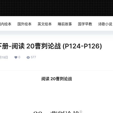
国内绘本
国外绘本
英文绘本
睡前故事
国学早教
诗歌小说
-阅读 20曹刿论战 (P124-P126)
0
577
月19日
阅读 20曹刿论战