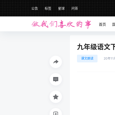
公告
标签
星球
问答
首页
九年级语文下册
课文朗读
20年11