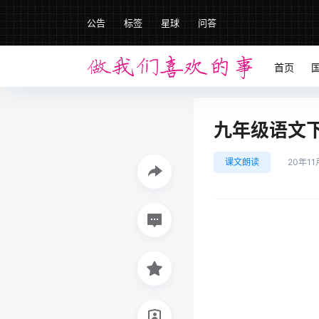
公告
标签
星球
问答
首页
九年级语文下册
课文朗读
20年11