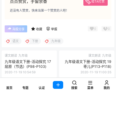
点点赞赏，手留余香
给TA打赏
还没有人赞赏，快来当第一个赞赏的人吧！
0
0
海报分享
收藏
举报
语文
下册
九年级
课文朗读
九年级
课文朗读
九年级
九年级语文下册-活动探究 17
九年级语文下册-活动探究 19
屈原（节选）(P98-P103)
枣儿(P113-P118)
2020-11-19 10:54:59
2020-11-19 11:00:35
猜你喜欢
首页
专题
认证
搜索
菜单
我的