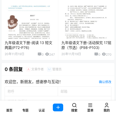
九年级语文下册-阅读 13 短文
九年级语文下册-活动探究 17屈
两篇(P72-P76)
原（节选）(P98-P103)
20年11月19日
20年11月19日
0
247
0
270
0 条回复
文章作者
管理员
A
M
欢迎您，新朋友，感谢参与互动！
确认修改
首页
专题
认证
搜索
菜单
我的