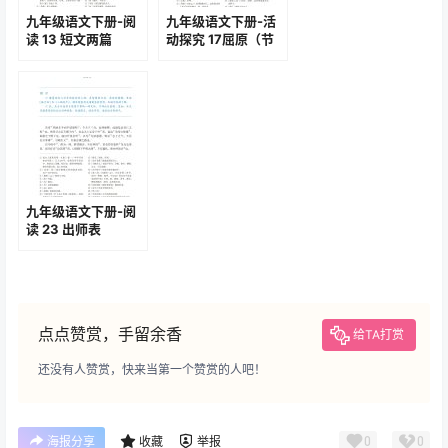
九年级语文下册-阅
九年级语文下册-活
读 13 短文两篇
动探究 17屈原（节
(P72-P76)
选）(P98-P103)
九年级语文下册-阅
读 23 出师表
(P133-P136)
点点赞赏，手留余香
给TA打赏
还没有人赞赏，快来当第一个赞赏的人吧！
0
0
海报分享
收藏
举报