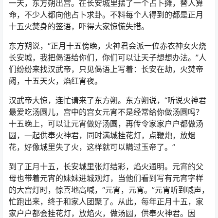
一天，东方朔出宫。在长安城里摆了一个占卜摊，替人算
命，不少人都向他占卜求卦。不料每个人得到的都是正月
十五火焚身的签语，吓得大家惊慌失措。
东方朔说，“正月十五傍晚，火神君会派一位赤衣神女火烧
长安城，我把偈语给你们，你们可以让天子想想办法。”人
们纷纷来找汉武帝，只见偈语上写着：长安在劫，火焚帝
阙，十五天火，焰红宵夜。
汉武帝大惊，连忙请来了东方朔。东方朔说，“听说火神君
最爱吃汤圆儿，宫中的宫女元宵不是经常给你做汤圆吗？
十五晚上，可以让元宵做好汤圆，再传令家家户户都做汤
圆，一起供奉火神君，同时满城挂花灯，点鞭炮，放烟
花，好像城里失了火，这样就可以瞒过玉帝了。”
到了正月十五，长安城里张灯结彩，焰火通明。元宵的父
母也带着元宵的妹妹进城观灯，当他们看到写有元宵字样
的大宫灯时，惊喜地高喊，“元宵，元宵。”元宵听到喊声，
忙跑出来，终于和家人团聚了。从此，每年正月十五，家
家户户都会挂花灯，放焰火，做汤圆，供奉火神君。因