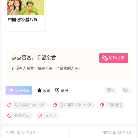
中国记忆·腊八节
点点赞赏，手留余香
给TA打赏
还没有人赞赏，快来当第一个赞赏的人吧！
0
0
海报分享
收藏
举报
适合年龄:3岁-6岁
适合年龄:7岁-10岁
中国记忆
传统节日
元宵节
国内绘本
科学认知
国内绘本
科学认知