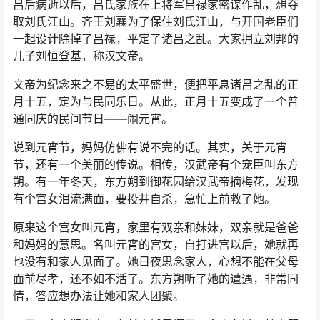
吕后病逝以后，吕氏家族在上将军吕禄家密谋作乱，想夺
取刘氏江山。齐王刘襄为了保住刘氏江山，与开国老臣们
一起设计除掉了吕禄，平定了诸吕之乱。大家拥立刘邦的
儿子刘恒登基，称汉文帝。
文帝为纪念来之不易的太平盛世，便把平息诸吕之乱的正
月十五，定为与民同乐日。从此，正月十五变成了一个普
通同庆的民间节日——闹元宵。
说到元宵节，妈妈仿佛有说不完的话。其实，关于元宵
节，还有一个美丽的传说。相传，汉武帝有个宠臣叫东方
朔。有一年冬天，东方朔到御花园给汉武帝摘梅花，发现
有个宫女泪流满面，要投井自杀，急忙上前救了她。
原来这个宫女叫元宵，家里有双亲和妹妹，双亲就是爸爸
和妈妈的意思。名叫元宵的宫女，自打进宫以后，她就再
也没有和家人见面了。她日夜思念家人，心想不能在父母
面前尽孝，还不如不活了。东方朔听了她的遭遇，非常同
情，答应想办法让她和家人团聚。