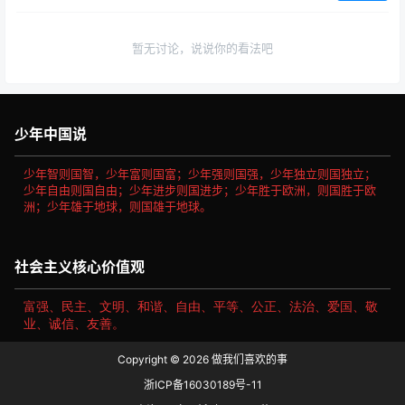
暂无讨论，说说你的看法吧
少年中国说
少年智则国智，少年富则国富；少年强则国强，少年独立则国独立；
少年自由则国自由；少年进步则国进步；少年胜于欧洲，则国胜于欧
洲；少年雄于地球，则国雄于地球。
社会主义核心价值观
富强、民主、文明、和谐、自由、平等、公正、法治、爱国、敬
业、诚信、友善。
Copyright © 2026
做我们喜欢的事
浙ICP备16030189号-11