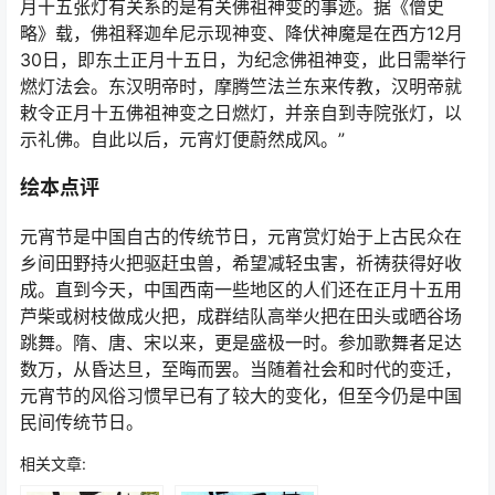
月十五张灯有关系的是有关佛祖神变的事迹。据《僧史
略》载，佛祖释迦牟尼示现神变、降伏神魔是在西方12月
30日，即东土正月十五日，为纪念佛祖神变，此日需举行
燃灯法会。东汉明帝时，摩腾竺法兰东来传教，汉明帝就
敕令正月十五佛祖神变之日燃灯，并亲自到寺院张灯，以
示礼佛。自此以后，元宵灯便蔚然成风。”
绘本点评
元宵节是中国自古的传统节日，元宵赏灯始于上古民众在
乡间田野持火把驱赶虫兽，希望减轻虫害，祈祷获得好收
成。直到今天，中国西南一些地区的人们还在正月十五用
芦柴或树枝做成火把，成群结队高举火把在田头或晒谷场
跳舞。隋、唐、宋以来，更是盛极一时。参加歌舞者足达
数万，从昏达旦，至晦而罢。当随着社会和时代的变迁，
元宵节的风俗习惯早已有了较大的变化，但至今仍是中国
民间传统节日。
相关文章: