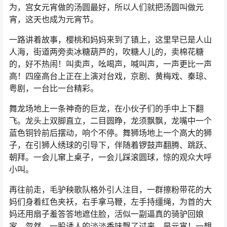
为，宫女元宵做的汤圆最好，所以人们就把汤圆叫做元
宵，这天也成为元宵节。
一路讲着故事，樱桃和妈妈来到了镇上，这里早已是人山
人海，街道两旁卖冰糖葫芦的，吹糖人儿的，卖棉花糖
的，好不热闹！叫卖声，吆喝声，喊叫声，一声更比一声
高！四座高台上正在上演对台戏，京剧、黄梅戏、秦琼、
粤剧，一台比一台精彩。
舞龙场地上一条神奇的巨龙，在小伙子们的手中上下翻
飞。龙头上双脚直立，二目圆睁，龙须飘飘，龙嘴中一个
蓝色铜铃前后摆动，响个不停。舞狮场地上一个高大的狮
子，在引狮人绣球的引导下，伴随着锣鼓声翻腾、跳跃、
朝拜。一会儿窜上桌子，一会儿踩滚圆球，惊的观众大呼
小叫。
再往前走，毛驴秧歌队格外引人注目，一群擦粉带花的大
妈们身着红色夹袄，右手拿马鞭，左手持缰绳，为首的大
妈还用扇子羞答答地遮住脸，活似一副逼真的骑驴回娘
家。忽然，一股诱人的淡淡香味飘了过来。是元宵！一想