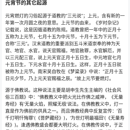
元宵节的其它起源
元宵燃灯的习俗起源于道教的“三元说”；上元，含有新的一
年第一次月圆之夜的意思。上元节的由来，《岁时杂记》
记载说，这是因循道教的陈规。道教曾把一年中的正月十
五称为上元节，七月十五为中元节，十月十五为下元节，
合称“三元”。汉末道教的重要派别五斗米道崇奉的神为天
官、地官、水官，说天官赐福，地官赦罪，水官解厄，并
以三元配三官，说上元天官正月十五日生，中元地官七月
十五日生，下元水官十月十五日生。这样，正月十五日就
被称为上元节。南宋吴自牧在《梦粱录》中说：“正月十五
日元夕节，乃上元天官赐福之辰。”故上元节要燃灯。
源于佛教说。这种说法主要是胡申生先生主编的《社会风
俗三百题》中：“佛教教义中把火光比作佛之威神，《无量
寿经》有‘无量火焰，照耀无极’说法。在佛教教义中，灯一
直是作为佛前的供具之一。而且佛教经典中反复宣传：‘百
千灯明忏悔罪’(《菩萨藏经》)，‘为世灯明最福田’(《无量寿
经》)。逢遇佛教盛会都要大明灯火。在佛教传说中，于正