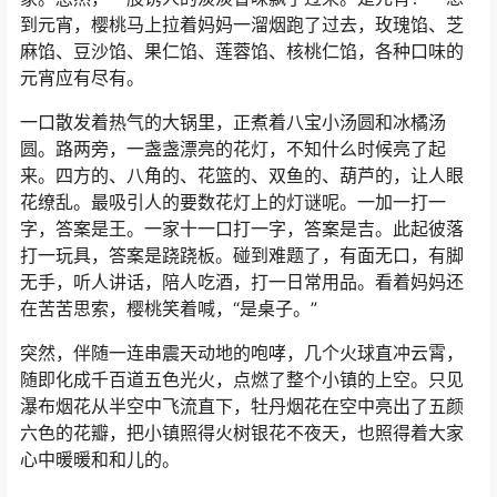
到元宵，樱桃马上拉着妈妈一溜烟跑了过去，玫瑰馅、芝
麻馅、豆沙馅、果仁馅、莲蓉馅、核桃仁馅，各种口味的
元宵应有尽有。
一口散发着热气的大锅里，正煮着八宝小汤圆和冰橘汤
圆。路两旁，一盏盏漂亮的花灯，不知什么时候亮了起
来。四方的、八角的、花篮的、双鱼的、葫芦的，让人眼
花缭乱。最吸引人的要数花灯上的灯谜呢。一加一打一
字，答案是王。一家十一口打一字，答案是吉。此起彼落
打一玩具，答案是跷跷板。碰到难题了，有面无口，有脚
无手，听人讲话，陪人吃酒，打一日常用品。看着妈妈还
在苦苦思索，樱桃笑着喊，“是桌子。”
突然，伴随一连串震天动地的咆哮，几个火球直冲云霄，
随即化成千百道五色光火，点燃了整个小镇的上空。只见
瀑布烟花从半空中飞流直下，牡丹烟花在空中亮出了五颜
六色的花瓣，把小镇照得火树银花不夜天，也照得着大家
心中暖暖和和儿的。