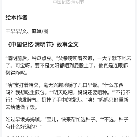
中国记忆·清明节
绘本作者
王早早/文、寇岚/图
《中国记忆·清明节》故事全文
“清明前后，种瓜点豆。”父亲唠叨着农谚，一大早就下地去
了。可宝呀，要不是太阳都晒到屁股上了，他真是连眼都
懒得睁呢。
“哈”宝打着哈欠，毫无兴趣地嚼了几口早饭。“什么东西
吗？我想吃生煎包。”“明天吃吧，妈妈还要晒种。”“不行不
行！”他发脾气，扔掉了手中的馒头。“唉！”妈妈只好重新
去给他做早饭。
吃过早饭妈妈喊，“宝儿，快来帮忙选种子。”“不选，种子
有什么好选的？”