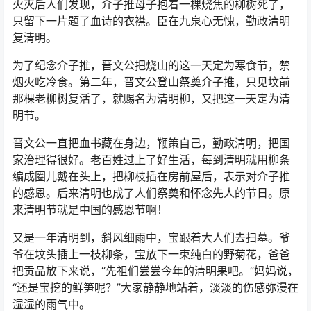
火灭后人们发现，介子推母子抱着一棵烧焦的柳树死了，
只留下一片题了血诗的衣襟。臣在九泉心无愧，勤政清明
复清明。
为了纪念介子推，晋文公把烧山的这一天定为寒食节，禁
烟火吃冷食。第二年，晋文公登山祭奠介子推，只见坟前
那棵老柳树复活了，就赐名为清明柳，又把这一天定为清
明节。
晋文公一直把血书藏在身边，鞭策自己，勤政清明，把国
家治理得很好。老百姓过上了好生活，每到清明就用柳条
编成圈儿戴在头上，把柳枝插在房前屋后，表示对介子推
的感恩。后来清明也成了人们祭奠和怀念先人的节日。原
来清明节就是中国的感恩节啊！
又是一年清明到，斜风细雨中，宝跟着大人们去扫墓。爷
爷在坟头插上一枝柳条，宝放下一束纯白的野菊花，爸爸
把贡品放下来说，“先祖们尝尝今年的清明果吧。”妈妈说，
“还是宝挖的鲜笋呢？”大家静静地站着，淡淡的伤感弥漫在
湿湿的雨气中。