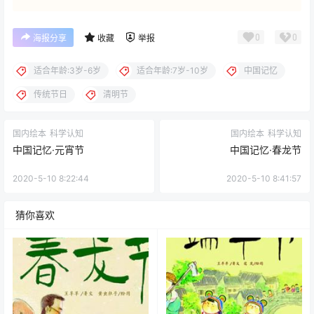
0
0
海报分享
收藏
举报
适合年龄:3岁-6岁
适合年龄:7岁-10岁
中国记忆
传统节日
清明节
国内绘本
科学认知
国内绘本
科学认知
中国记忆·元宵节
中国记忆·春龙节
2020-5-10 8:22:44
2020-5-10 8:41:57
猜你喜欢