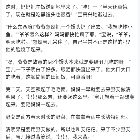
这时，妈妈把午饭送到地里来了。“哇！干了半天还真饿
了，现在就是吃黑馒头也很香！”宝高兴地迎过去。
“什么东西嘛!”爷爷忽然把一个馒头扔了出去。“我想吃炸小
鱼。”“爷爷怎么这样？妈妈都快忙疯了耶。”宝说，“爷爷，
明天吃啦。”忽然宝儿呆住了，自己平常不正是这样的吗？
他的脸烧了起来。
“嘿，爷爷是故意的!那个馒头本来就是要给丑儿吃的呀！”
宝儿一下子明白了好多，眼泪都快流出来了。他大口大口
的吃着，这顿简陋的田间饭，可真香呀！
第二天，天空飘起了毛毛雨。妈妈一早就要去采野艾做清
明果了。“妈妈那么累，还要起这么早。”宝儿想着一骨碌翻
起来，要陪妈妈一起去。
野艾是南方春天时长的野菜，在蒙蒙春雨中长势特别旺。
清明果是要用野艾做的，所以也叫艾粑粑。采了不少野艾
后，宝儿接过背篓说，“妈妈，我来背。”