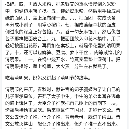
捣碎。四，再放入米粉，把煮野艾的热水慢慢倒入米粉
中，边倒边用筷子搅。五，使劲捣米粉，然后用手揉成碧
绿的面团儿，盖上湿布醒一会。六，把面团，搓成长条，
再分成小剂子，用掌心按扁。七，捏成蘑菇伞状的面皮，
倒过来的深度正好包馅。八，舀一勺芝麻馅儿，然后像包
包子那样把面皮合上。九，把面团放入印花木模中，用手
轻轻按压出花形，再倒扣在案板上，就是带花型的清明果
了。十，还可以包鲜笋、豆腐、萝卜干丝 、肉等咸馅儿的
清明果。十一，在锅中烧开水，竹蒸笼里垫上湿荷叶。把
清明果摆好，盖上锅盖，大火蒸十分钟左右就熟了。
吃着清明果，妈妈又讲起了清明节的故事。
清明节的来历。春秋时，献进宫的妃子骊姬为了让自己的
儿子继承皇位，害死了太子申生。申生的弟弟重耳在逃命
的路上饿昏了，大臣介子推就把自己腿上的肉割下一块，
烤熟后捧给重耳吃。后来重耳作了国君，史称晋文公。晋
文公去请介子推，但介子推，背着老母，躲进了绵山。晋
文公放火烧山，想让介子推出来，但介子推一直不出来。