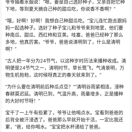
爷爷抽着水烟说：“嗯，要是自己选好种子，又亲自把它种
下地，等到夏天摘自己种的甜瓜吃，你说香不香啊？”
“哦，好啊！好啊！我想自己种甜瓜吃。”宝儿连忙跑去跟妈
妈一起选种子。选好了种子宝儿和爷爷来到地里，他们要
种南瓜、甜瓜、西红柿和豆荚。哇塞，爸爸已经种了那么
多地，他真厉害。“爷爷，爸爸说清明到了，什么是清明
啊？”
“古人把一年分为24节气，以这种岁时历法来播种收成。清
明便是24节气之一，清明时节，草长莺飞，气清景明，万
物生机勃勃，这时候呀真正的春天就来到了。”
“为什么要在清明前后种瓜点豆？”“清明谷雨紧相连，浸种
春耕莫迟延。清明已到，气温升高，雨量增多，正是播种
的大好时节呀！”
宝干了一上午有些累了，爷爷让他喝点水。宝看到爸爸的
后背全被汗浸透了。爸爸那么早就开始干活，一定比我还
累，“爸，给你喝水。”宝宝把水杯递给了爸爸。