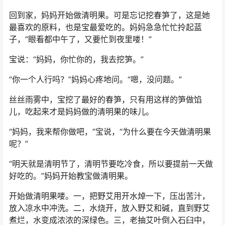
回到家，妈妈开始做清明果。可是忘记挖春笋了，这是她
最喜欢的原料，也是宝最爱吃的。妈妈急急忙忙拎起蓝
子，“眼看都中午了，又要忙到夜里喽！”
宝说：“妈妈，你忙你的，我去挖笋。”
“你一个人行吗？”妈妈心疼地问。“嗯，没问题。”
丝丝雨雾中，宝挖了最好的春笋，只有用这样的笋做馅
儿，吃起来才是妈妈做的清明果的味儿。
“妈妈，我来帮你做吧，”宝说，“为什么要在今天做清明果
呢？”
“明天就是清明节了，清明节要吃冷食，所以要提前一天做
好吃的。”妈妈开始教宝做清明果。
开始做清明果喽。一，把野艾用开水焯一下，压出苦汁，
放入凉水中冲洗。二，水烧开，放入野艾和碱，直到野艾
煮烂，水变成浓浓的深绿色。三，老抽艾叶倒入石臼中，