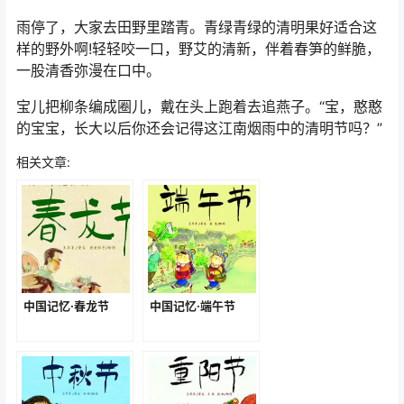
雨停了，大家去田野里踏青。青绿青绿的清明果好适合这
样的野外啊!轻轻咬一口，野艾的清新，伴着春笋的鲜脆，
一股清香弥漫在口中。
宝儿把柳条编成圈儿，戴在头上跑着去追燕子。“宝，憨憨
的宝宝，长大以后你还会记得这江南烟雨中的清明节吗？”
相关文章:
中国记忆·春龙节
中国记忆·端午节