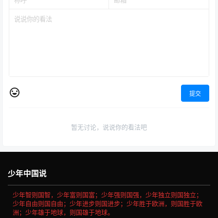
提交
暂无讨论，说说你的看法吧
少年中国说
少年智则国智，少年富则国富；少年强则国强，少年独立则国独立；
少年自由则国自由；少年进步则国进步；少年胜于欧洲，则国胜于欧
洲；少年雄于地球，则国雄于地球。