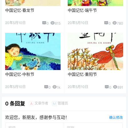
中国记忆·春龙节
中国记忆·端午节
20年5月10日
20年5月10日
0
815
0
780
中国记忆·中秋节
中国记忆·重阳节
20年5月10日
20年5月10日
0
1k
0
891
0 条回复
文章作者
管理员
A
M
欢迎您，新朋友，感谢参与互动！
确认修改