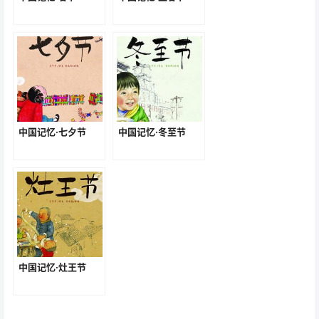
中国记忆·七夕节
中国记忆·冬至节
中国记忆·灶王节