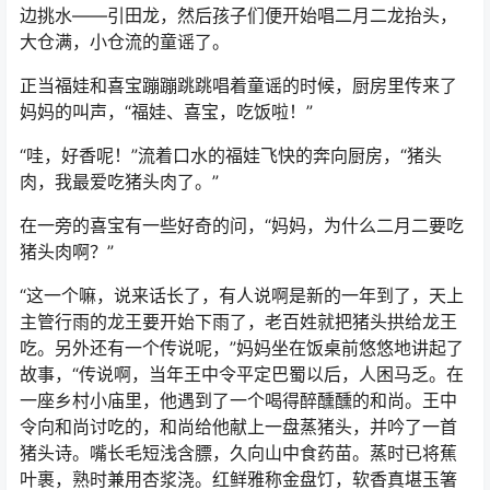
边挑水——引田龙，然后孩子们便开始唱二月二龙抬头，
大仓满，小仓流的童谣了。
正当福娃和喜宝蹦蹦跳跳唱着童谣的时候，厨房里传来了
妈妈的叫声，“福娃、喜宝，吃饭啦！”
“哇，好香呢！”流着口水的福娃飞快的奔向厨房，“猪头
肉，我最爱吃猪头肉了。”
在一旁的喜宝有一些好奇的问，“妈妈，为什么二月二要吃
猪头肉啊？”
“这一个嘛，说来话长了，有人说啊是新的一年到了，天上
主管行雨的龙王要开始下雨了，老百姓就把猪头拱给龙王
吃。另外还有一个传说呢，”妈妈坐在饭桌前悠悠地讲起了
故事，“传说啊，当年王中令平定巴蜀以后，人困马乏。在
一座乡村小庙里，他遇到了一个喝得醉醺醺的和尚。王中
令向和尚讨吃的，和尚给他献上一盘蒸猪头，并吟了一首
猪头诗。嘴长毛短浅含膘，久向山中食药苗。蒸时已将蕉
叶裹，熟时兼用杏浆浇。红鲜雅称金盘饤，软香真堪玉箸