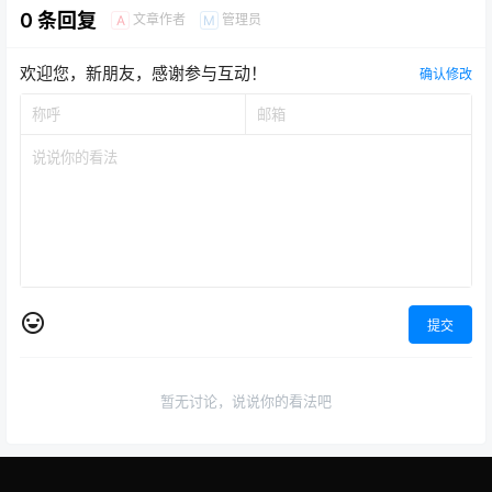
0 条回复
文章作者
管理员
A
M
欢迎您，新朋友，感谢参与互动！
确认修改
提交
暂无讨论，说说你的看法吧