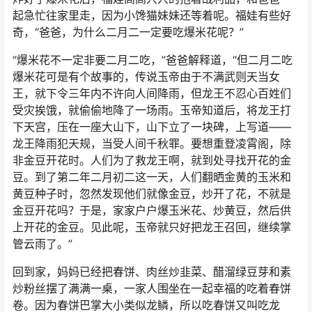
起急忙往家里走，因为小馋猫妹妹还等着呢。福娃有些好
奇，“爸爸，为什么二月二一定要吃爆米花呢？”
“爆米花不一定非要二月二吃，”爸爸解释道，“但二月二吃
爆米花可是有个故事的，传说玉帝由于不满武则天当女
王，就下令三年内不许向人间降雨，但龙王不忍心百姓们
受灾挨饿，就偷偷地降了一场雨。玉帝知道后，将龙王打
下天宫，压在一座大山下，山下立了一块碑，上写道——
龙王降雨犯天规，当受人间千秋罪。要想重登凌霄阁，除
非金豆开花时。人们为了救龙王啊，就到处寻找开花的金
豆。到了第二年二月初二这一天，人们翻晒金黄的玉米和
黄豆种子时，忽然发现他们就像金豆，炒开了花，不就是
金豆开花吗？于是，家家户户爆玉米花、炒黄豆，然后供
上开花的金豆。见此呢，玉帝就只好把龙王召回，继续掌
管云雨了。”
回到家，妈妈已经把春饼、肉丝炒韭菜、醋溜绿豆芽和素
炒粉丝摆了满满一桌，一家人围坐在一起幸福的吃着春饼
卷。因为春饼巴掌大小类似龙鳞，所以吃春饼又叫吃龙