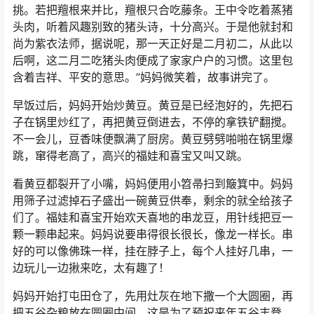
挑。若把羶根来并比，羶根只合吃藤条。王中令吃着蒸猪
头肉，听着风趣别致的猪头诗，十分高兴。于是他就封和
尚为紫衣法师，据说呢，那一天正好是二月初二，从此以
后啊，这二月二吃猪头肉便成了家家户户的习惯。这里包
含着吉祥、平安的意思。”妈妈微笑着，故事讲完了。
早饭过后，妈妈开始炒黄豆。黄豆是已经泡好的，先把石
子在锅里炒红了，再把黄豆倒进去，不停的拿铁铲翻搅。
不一会儿，豆香味便飘满了厨房。黄豆劈劈啪啪在锅里爆
跳，窜得老高了，高兴的福娃和喜宝又叫又跳。
看黄豆都裂开了小嘴，妈妈便用小笤帚扫到簸箕中。妈妈
用筛子过滤掉石子盛出一碗黄豆供奉，剩余的就全给孩子
们了。福娃和喜宝开始欢天喜地的串龙豆，用针线把豆一
颗一颗串起来。妈妈说要串得很长很长，像龙一样长。串
好的可以像佛珠一样，挂在脖子上，每个人挂好几串，一
边玩儿一边揪来吃，太有趣了！
妈妈开始打屯田仓了，先用灶灰在地下撒一个大圆圈，再
把五谷杂粮放在圆圈中间。这是为了预祝来年五谷丰登，