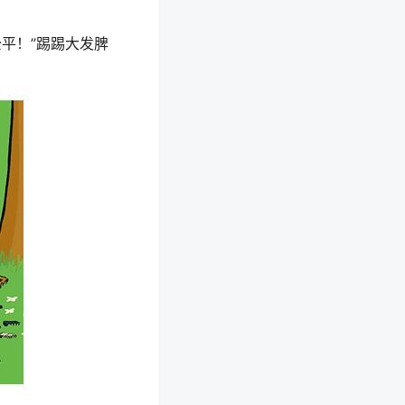
平！”踢踢大发脾