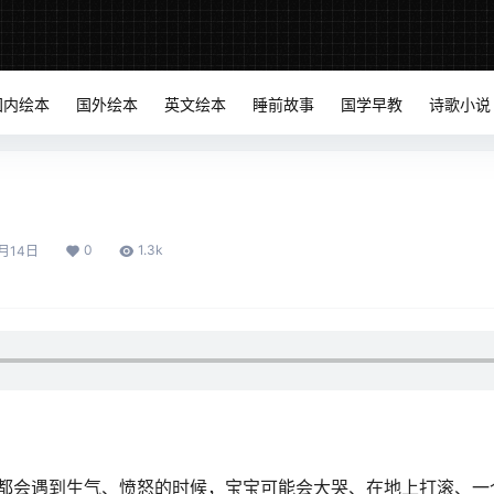
国内绘本
国外绘本
英文绘本
睡前故事
国学早教
诗歌小说
0
1.3k
月14日
都会遇到生气、愤怒的时候，宝宝可能会大哭、在地上打滚、一