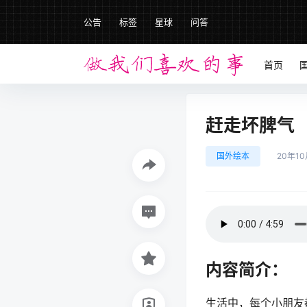
公告
标签
星球
问答
首页
赶走坏脾气
国外绘本
20年10
内容简介：
生活中，每个小朋友