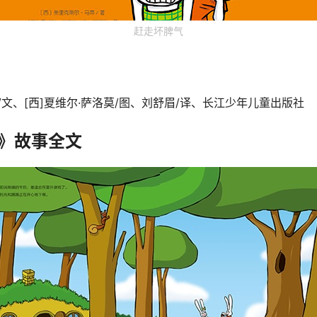
赶走坏脾气
蒂/文、[西]夏维尔·萨洛莫/图、刘舒眉/译、长江少年儿童出版社
》故事全文