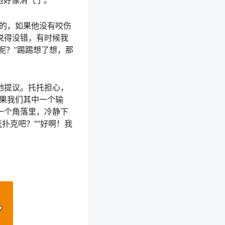
率先把羊赶进了圈，
的参赛资格。主人把
，就算不是第一名，
她好像消气了。
是的，如果他没有咬伤
说得没错，有时候我
呢？”踢踢想了想，那
地提议。托托担心，
如果我们其中一个输
一个角落里，冷静下
扑克吧？”“好啊！我