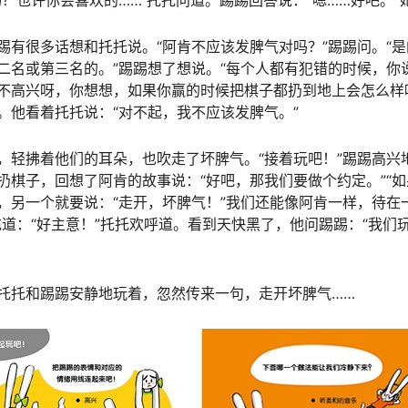
中获得冠军，但是有一天，阿肯眼睁睁地看着他的竞争对手卢卡
了几只羊，想逼他们进圈，结果被裁判示意阿肯犯规，取消了他
，让它冷静下来。托托想，如果阿肯没有因为发脾气而失去理智
台上……这时他看到了垂头丧气的踢踢。
吗？也许你会喜欢的……”托托问道。踢踢回答说：“嗯……好吧。”
踢有很多话想和托托说。“阿肯不应该发脾气对吗？”踢踢问。“
二名或第三名的。”踢踢想了想说。“每个人都有犯错的时候，你
不高兴呀，你想想，如果你赢的时候把棋子都扔到地上会怎么样
。他看着托托说：“对不起，我不应该发脾气。”
，轻拂着他们的耳朵，也吹走了坏脾气。“接着玩吧！”踢踢高兴
扔棋子，回想了阿肯的故事说：“好吧，那我们要做个约定。”“
，另一个就要说：“走开，坏脾气！”我们还能像阿肯一样，待在
道：“好主意！”托托欢呼道。看到天快黑了，他问踢踢：“我们玩
。