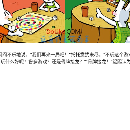
闷闷不乐地说。“我们再来一局吧！”托托意犹未尽。“不玩这个游
那玩什么好呢？鲁多游戏？还是骨牌接龙？”“骨牌接龙！”踢踢认