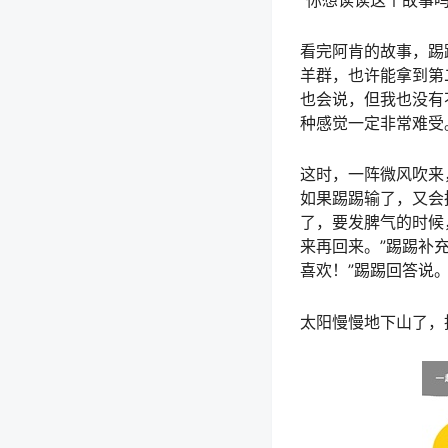
羊犬总是在赶羊比赛
阿肯发怒了，它咬伤
阿肯带到一个角落里
他也有可能站在颁奖
“你想读读这个故事
看完阿肯的故事，踢
羊群，也许能拿到第
也会说，但我也没有
种感觉一定非常难受
这时，一阵微风吹来
如果踢踢输了，又会
了，要发脾气的时候
来再回来。”踢踢补充
喜欢！”踢踢回答说