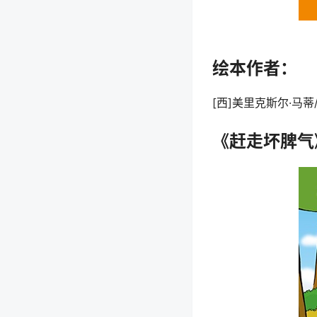
绘本作者：
[西]美里克斯尔·马
《赶走坏脾气