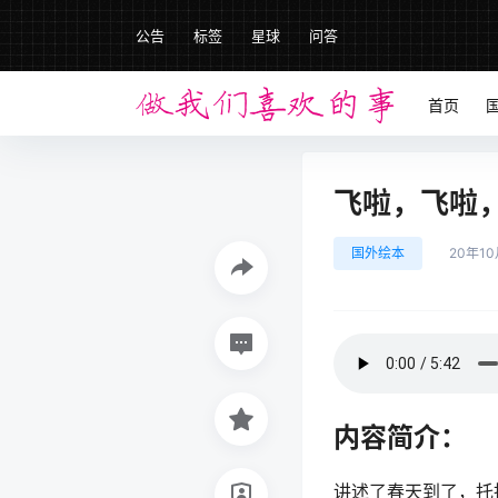
公告
标签
星球
问答
首页
飞啦，飞啦
国外绘本
20年10
内容简介：
讲述了春天到了，托