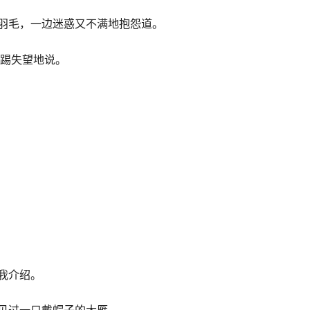
皱着鼻子瞪着托托和踢踢。
子洗澡吗？”
羽毛，一边迷惑又不满地抱怨道。
·”踢踢失望地说。