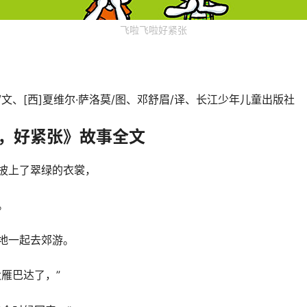
飞啦飞啦好紧张
蒂/文、[西]夏维尔·萨洛莫/图、邓舒眉/译、长江少年儿童出版社
，好紧张》故事全文
披上了翠绿的衣裳，
。
地一起去郊游。
雁巴达了，”