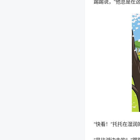
踢踢说，“他总是在
“快看！”托托在湿