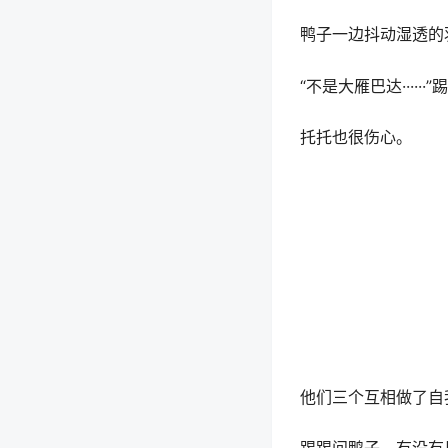
一只鸭子站在那里，
“看什么看，没见过鸭
鸭子一边抖动湿透的
“不是大雁巴达·····
托托也很伤心。