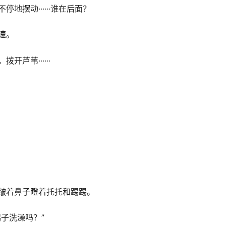
地摆动······谁在后面？
速。
开芦苇······