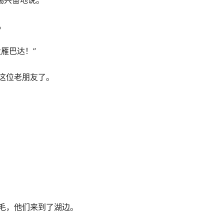
踢兴奋地说。
。
雁巴达！”
这位老朋友了。
毛，他们来到了湖边。