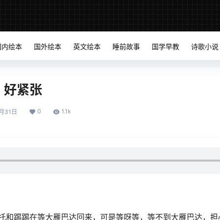
国内绘本
国外绘本
英文绘本
睡前故事
国学早教
诗歌小说
，好紧张
0
1.1k
月31日
托和踢踢在等大雁巴达回来，可是等呀等，等不到大雁巴达，担