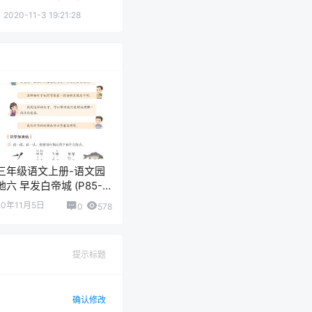
2020-11-3 19:21:28
三年级语文上册-语文园
地六 早发白帝城 (P85-
P86)
20年11月5日
0
578
提示标题
确认修改