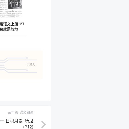
级语文上册-27
台就是阵地
08-P109)
共0人
三年级
课文朗读
一 日积月累-所见
(P12)