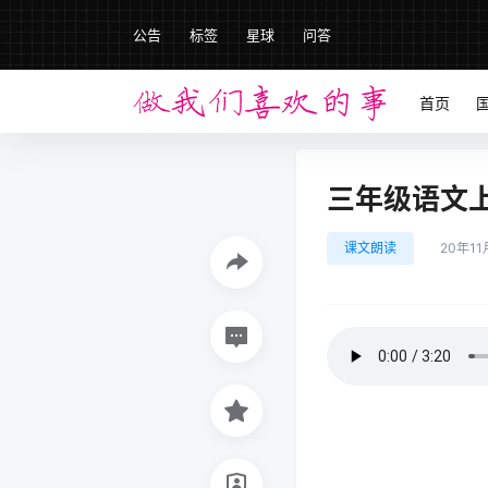
公告
标签
星球
问答
首页
三年级语文上册
课文朗读
20年1