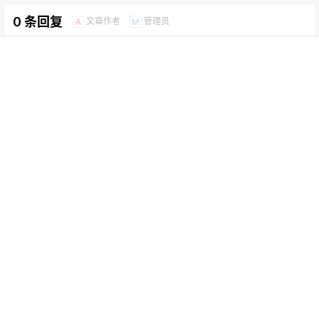
0 条回复
文章作者
管理员
A
M
欢迎您，新朋友，感谢参与互动！
确认修改
首页
专题
认证
搜索
菜单
我的
提交
暂无讨论，说说你的看法吧