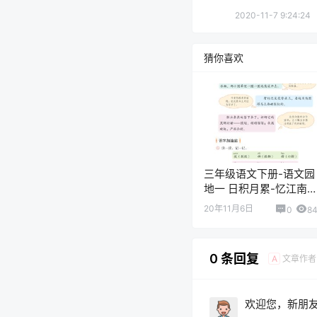
2020-11-7 9:24:24
猜你喜欢
三年级语文下册-语文园
地一 日积月累-忆江南
(P13-P14)
20年11月6日
0
8
0 条回复
文章作者
A
欢迎您，新朋