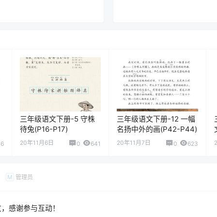
三年级语文下册-5 守株
三年级语文下册-12 一幅
待兔(P16-P17)
名扬中外的画(P42-P44)
20年11月6日
20年11月7日
46
0
641
0
623
管理员
M
友，感谢参与互动！