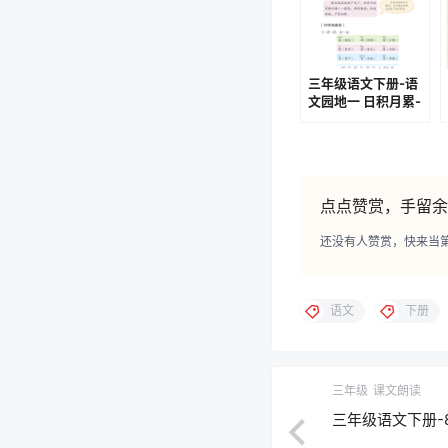
三年级语文下册-语
文园地一 日积月累-
忆江南(P13-P14)
点点赞赏，手留余
还没有人赞赏，快来当
语文
下册
三年级
课文朗读
三年级语文下册-8 