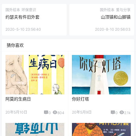
山顶镇和山脚镇
约瑟夫有件旧外套
打雷了，我不怕
点点赞赏，手留余香
给TA打赏
还没有人赞赏，快来当第一个赞赏的人吧！