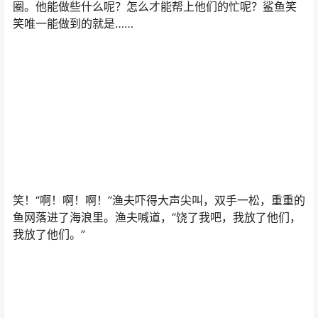
“每一个人都害怕我这又大又白的牙齿。”鲨鱼笑笑呜呜地哭
起来，他再也不喜欢微笑了。哗啦哗啦，鱼儿们摇头摆尾
打着水花。不过，这会儿，他们的动作要比平常快好多。
鲨鱼笑笑远远地看着，但是总觉得那有点不对劲啊。鱼儿
们全都被….
网住了！！“救命啊！”“救命啊！”“救命啊！”鱼儿们大叫起