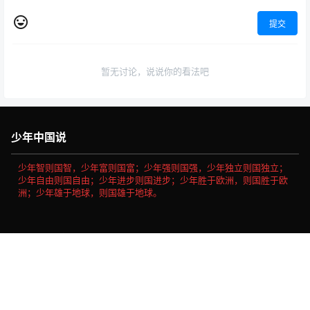
阿莫的生病日
你好灯塔
20年5月10日
20年5月9日
0
804
0
2.1k
山顶镇和山脚镇
约瑟夫有件旧外套
20年8月10日
20年5月10日
0
830
0
1.2k
0 条回复
文章作者
管理员
A
M
首页
专题
认证
搜索
菜单
我的
欢迎您，新朋友，感谢参与互动！
确认修改