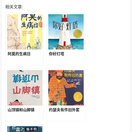
绘本点评
《爱笑的鲨鱼》塑造了一个与生俱来长着尖利的牙齿，又
总是张大嘴巴的鲨鱼“笑笑”形象。所有的海洋生物看到鲨鱼
的时候，都会惧怕于它的威猛敬而远之，但是，鲨鱼“笑笑”
在可怕的外表下却藏着一颗善良、真诚的心。于是，恐惧
和善良之间的矛盾就这样展开了。故事的最后鲨鱼“笑笑”用
自己的善良和智慧赢得了朋友的友谊。活动中采用出示主
角，形象导入；逐页观察，理解故事；完整欣赏，提升主
题的方式进行教学。让幼儿在仔细观察、大胆想象、主动
表达的过程中体会《爱笑的鲨鱼》——“交往”的智慧：不要
以貌取人。无论外表怎样，只要真心微笑、真诚帮助他
人，就会被他人接受。
听后感受
这只鲨鱼因为想和其他鱼类共同玩耍，但他笑的时候露出
的巨大的牙齿总是把别人吓走，他很苦恼。后来其他鱼被
预付捉到网里了，他勇敢地就出了伙伴们，最后和大家成