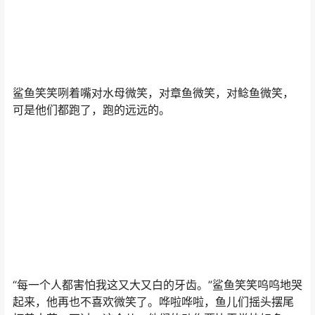
海星正在扭动、旋转、跳舞、跳跃。“太好玩了，太好玩
了。”鲨鱼笑笑咯咯地笑着说，可是海星看见他后，在海底
翻着跟头，像轮子似的咕噜咕噜，拼命地向远处滚去。