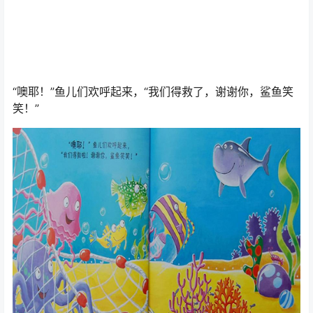
来，“鲨鱼笑笑，快来帮帮我们吧。”“鲨鱼笑笑，快来帮帮
我们吧。”鲨鱼笑笑绕着鱼网转了一圈又一圈，一圈又一
圈。他能做些什么呢？怎么才能帮上他们的忙呢？鲨鱼笑
笑唯一能做到的就是……
笑！“啊！啊！啊！”渔夫吓得大声尖叫，双手一松，重重的
鱼网落进了海浪里。渔夫喊道，“饶了我吧，我放了他们，