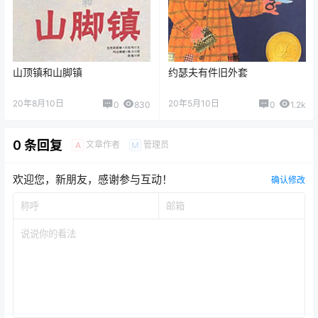
0
0
海报分享
收藏
举报
适合年龄:3岁-6岁
友情系列
朴次茅斯图书奖
诺丁汉童书大奖
国外绘本
环保意识
国外绘本
爱与分享
约瑟夫有件旧外套
山顶镇和山脚镇
2020-5-10 23:56:40
2020-8-10 20:56:03
猜你喜欢