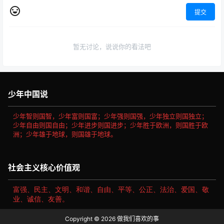
提交
暂无讨论，说说你的看法吧
少年中国说
少年智则国智，少年富则国富；少年强则国强，少年独立则国独立；
少年自由则国自由；少年进步则国进步；少年胜于欧洲，则国胜于欧
洲；少年雄于地球，则国雄于地球。
社会主义核心价值观
富强、民主、文明、和谐、自由、平等、公正、法治、爱国、敬
业、诚信、友善。
Copyright © 2026
做我们喜欢的事