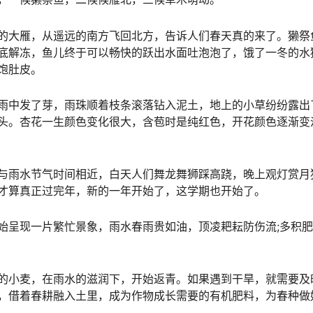
大雁，从遥远的南方飞回北方，告诉人们春天真的来了。獭祭
底解冻，鱼儿终于可以畅快的跃出水面吐泡泡了，饿了一冬的水
饱肚皮。
中发了芽，雨珠顺着枝条滚落钻入泥土，地上的小草纷纷露出
头。杏花一生颜色变化很大，含苞时是纯红色，开花颜色逐渐变
雨水节气时间相近，白天人们舞龙舞狮踩高跷，晚上观灯赏月
才算真正过完年，新的一年开始了，这学期也开始了。
现一片繁忙景象，雨水春雨贵如油，顶凌耙耘防伤流;多积肥
小麦，在雨水的滋润下，开始返青。如果遇到干旱，就需要及
，借着春耕融入土里，成为作物成长需要的有机肥料，为春种做