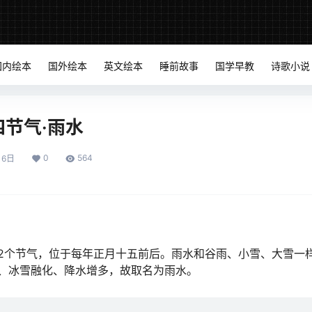
国内绘本
国外绘本
英文绘本
睡前故事
国学早教
诗歌小说
节气·雨水
0
564
月6日
2个节气，位于每年正月十五前后。雨水和谷雨、小雪、大雪一
、冰雪融化、降水增多，故取名为雨水。