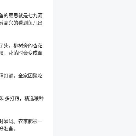
鱼的意思就是七九河
獭高兴的看到鱼儿出
了头，柳树旁的杏花
淡，花落时会变成血
猜灯谜，全家团聚吃
料多打粮，精选粮种
时灌溉。农家肥被一
好准备。