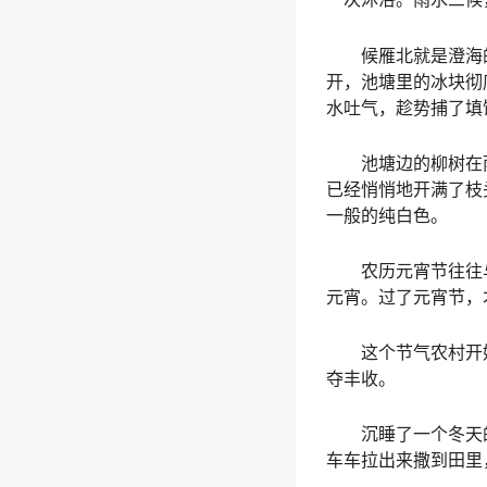
候雁北就是澄海的
开，池塘里的冰块彻
水吐气，趁势捕了填
池塘边的柳树在雨
已经悄悄地开满了枝
一般的纯白色。
农历元宵节往往与
元宵。过了元宵节，
这个节气农村开始呈
夺丰收。
沉睡了一个冬天的
车车拉出来撒到田里