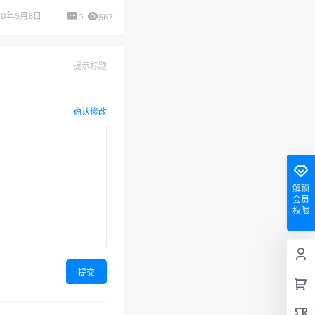
20年5月8日
0
567
提示标题
确认修改
解锁
会员
权限
提交