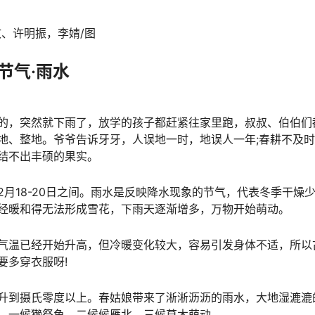
、许明振，李婧/图
节气·雨水
，突然就下雨了，放学的孩子都赶紧往家里跑，叔叔、伯伯们
地、整地。爷爷告诉牙牙，人误地一时，地误人一年;春耕不及
结不出丰硕的果实。
18-20日之间。雨水是反映降水现象的节气，代表冬季干燥
经暖和得无法形成雪花，下雨天逐渐增多，万物开始萌动。
温已经开始升高，但冷暖变化较大，容易引发身体不适，所以
要多穿衣服呀!
到摄氏零度以上。春姑娘带来了淅淅沥沥的雨水，大地湿漉漉
，一候獭祭鱼，二候候雁北，三候草木萌动。