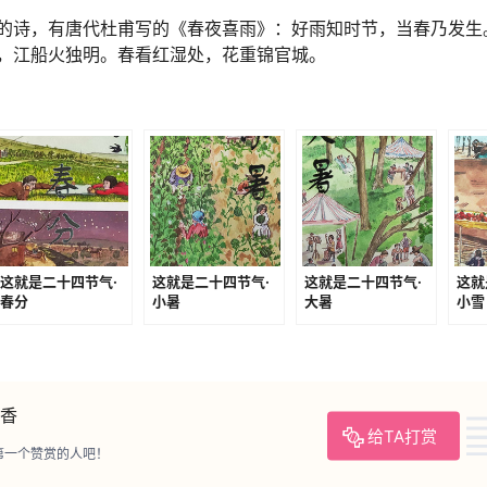
诗，有唐代杜甫写的《春夜喜雨》：好雨知时节，当春乃发生
，江船火独明。春看红湿处，花重锦官城。
这就是二十四节气·
这就是二十四节气·
这就是二十四节气·
这就
春分
小暑
大暑
小雪
香
给TA打赏
第一个赞赏的人吧！