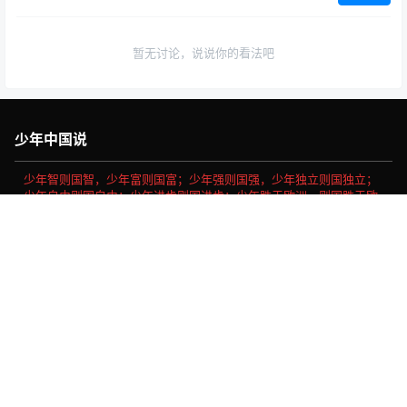
暂无讨论，说说你的看法吧
少年中国说
少年智则国智，少年富则国富；少年强则国强，少年独立则国独立；
少年自由则国自由；少年进步则国进步；少年胜于欧洲，则国胜于欧
洲；少年雄于地球，则国雄于地球。
首页
专题
认证
搜索
菜单
我的
社会主义核心价值观
富强、民主、文明、和谐、自由、平等、公正、法治、爱国、敬
业、诚信、友善。
Copyright © 2026
做我们喜欢的事
浙ICP备16030189号-11