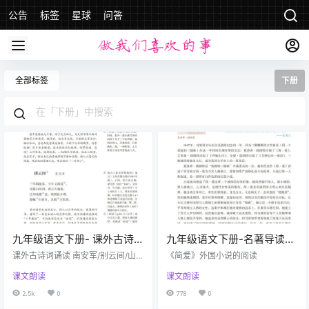
公告
标签
星球
问答
全部标签
下册
九年级语文下册- 课外古诗词
九年级语文下册-名著导读
诵读(P147-P148)
《简爱》外国小说的阅读
课外古诗词诵读 南安军/别云间/山坡
《简爱》外国小说的阅读
羊.骊山怀古/朝天子.咏喇叭
(P143-P146)
课文朗读
课文朗读
2.5k
0
778
0