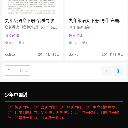
九年级语文下册-名著导读
九年级语文下册-写作 布局谋
《儒林外史》讽刺作品的阅
篇(P62-P63)
名著导读 《儒林外史》讽刺作品的
写作 布局谋篇
读(P64-P68)
阅读
课文朗读
课文朗读
351
0
548
0
dolike
20年11月19日
dolike
20年11月19日
❮
❯
/
14 页
少年中国说
少年智则国智，少年富则国富；少年强则国强，少年独立则国独立；
少年自由则国自由；少年进步则国进步；少年胜于欧洲，则国胜于欧
洲；少年雄于地球，则国雄于地球。