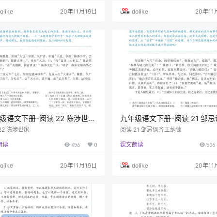
olike
20年11月19日
dolike
20年11
级语文下册-阅读 22 陈涉世家
九年级语文下册-阅读 21 邹
29-P132)
王纳谏 (P127-P128)
22 陈涉世家
阅读 21 邹忌讽齐王纳谏
朗读
456
0
课文朗读
536
olike
20年11月19日
dolike
20年11