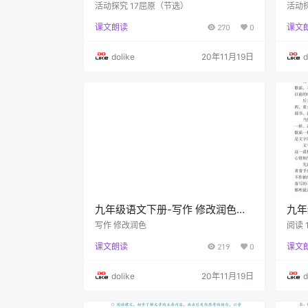
（节选）(P98-P103)
阅读
活动探究 17屈原（节选）
活动
课文朗读
270
0
课文
dolike
20年11月19日
d
九年级语文下册-写作 修改润色
九年
(P90-P92)
的想象
写作 修改润色
阅读 
课文朗读
219
0
课文
dolike
20年11月19日
d