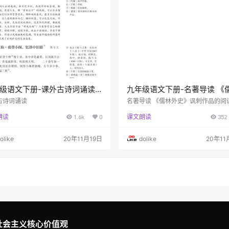
级语文下册-课外古诗词诵读
九年级语文下册-名著导读 《
9-P70)
外史》讽刺作品的阅读(P64-P
古诗词诵读
名著导读 《儒林外史》讽刺作品的阅
朗读
1.6k
0
课文朗读
352
olike
20年11月19日
dolike
20年11
社会主义核心价值观