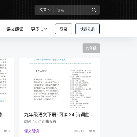
文章
课文朗读
更多…
登录
快速注册
九年级
地表
九年级语文下册-阅读 24 诗词曲五
首 (P137-P140)
阅读 24 诗词曲五首
0
课文朗读
711
0