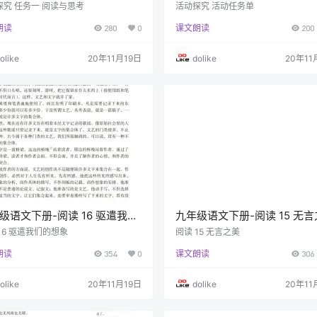
与思考(P97)
务单(P96)
探究 任务一 阅读与思考
活动探究 活动任务单
朗读
280
0
课文朗读
200
olike
20年11月19日
dolike
20年11
级语文下册-阅读 16 驱遣我们
九年级语文下册-阅读 15 无
(P86-P89)
(P81-P85)
16 驱遣我们的想象
阅读 15 无言之美
朗读
354
0
课文朗读
306
olike
20年11月19日
dolike
20年11