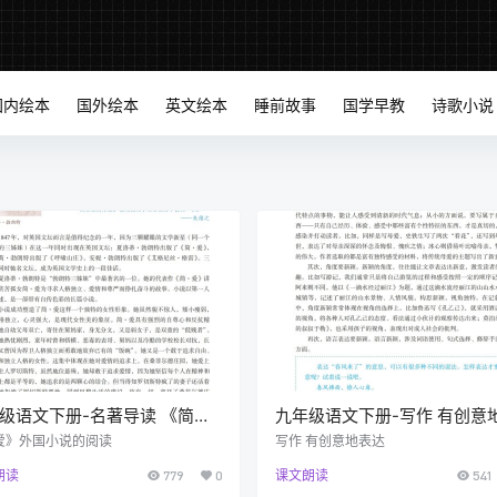
国内绘本
国外绘本
英文绘本
睡前故事
国学早教
诗歌小说
级语文下册-名著导读 《简
九年级语文下册-写作 有创意
外国小说的阅读(P143-P146)
达 (P141-P142)
爱》外国小说的阅读
写作 有创意地表达
朗读
779
0
课文朗读
541