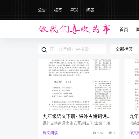
公告
标签
星球
问答
首页
全部标签
九年级语文下册- 课外古诗词诵读
九年
(P147-P148)
爱》
课外古诗词诵读 南安军/别云间/山坡羊.骊山
《简
怀古/朝天子.咏喇叭
课文朗读
2.5k
0
课文