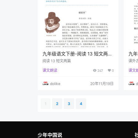
九年级语文下册-阅读 13 短文两篇
九年
(P72-P76)
(P6
阅读 13 短文两篇
课外
课文朗读
247
0
课文
dolike
20年11月19日
d
1
2
3
4
少年中国说