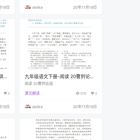
月19日
dolike
20年11月19日
忌讽齐
九年级语文下册-阅读 20曹刿论战
(P124-P126)
阅读 20曹刿论战
0
课文朗读
578
0
月19日
dolike
20年11月19日