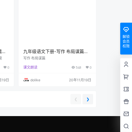
解锁
会员
权限
儒林
九年级语文下册-写作 布局谋篇
68)
(P62-P63)
读
写作 布局谋篇
0
课文朗读
548
0
月19日
dolike
20年11月19日
❮
❯