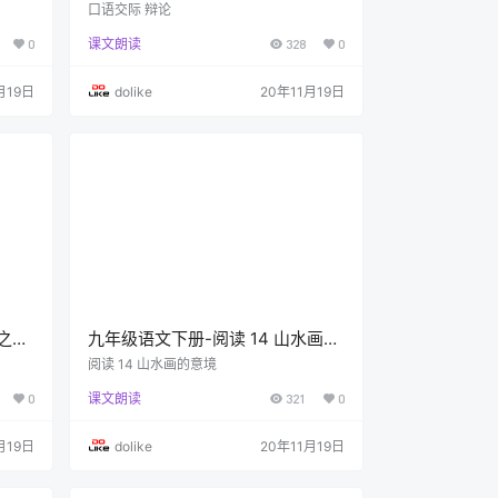
(P93-P95)
口语交际 辩论
0
课文朗读
328
0
月19日
dolike
20年11月19日
言之美
九年级语文下册-阅读 14 山水画的
意境(P77-P80)
阅读 14 山水画的意境
0
课文朗读
321
0
月19日
dolike
20年11月19日