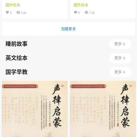
国外绘本
国外绘本
0
2.6k
0
1.2k
加载更多
睡前故事
更多
英文绘本
更多
国学早教
更多