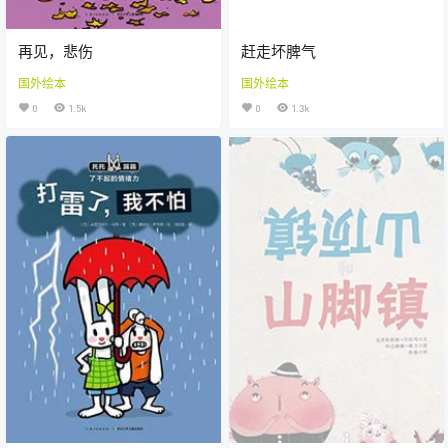
再见，悲伤
赶走坏脾气
国外绘本
国外绘本
0
1.5k
0
1.3k