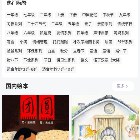
热门标签
一年级
七年级
三年级
上册
下册
中国记忆
中秋节
九年级
习惯系列
二十四节气
二年级
五年级
亲子
亲情系列
传统节日
八年级
六年级
凯迪克
友情系列
四年级
声律启蒙
妈妈系列
寒露
小满
情绪管理
托托踢踢
朴次茅斯图书奖
法国
爷爷系列
爸爸系列
环保系列
白露
秋分
立春节
童话
童谣
端午节
腊八节
节俭系列
节日
讲卫生系列
语文
诺丁汉童书大奖
适合年龄:3岁-6岁
适合年龄:7岁-10岁
国内绘本
更多