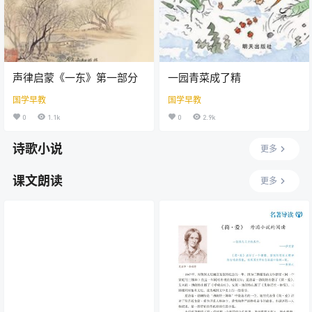
声律启蒙《一东》第一部分
一园青菜成了精
国学早教
国学早教
0
1.1k
0
2.9k
诗歌小说
更多
课文朗读
更多