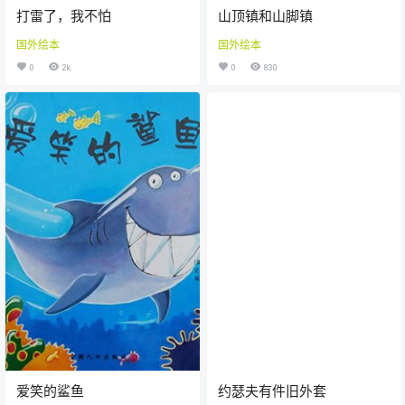
打雷了，我不怕
山顶镇和山脚镇
国外绘本
国外绘本
0
2k
0
830
爱笑的鲨鱼
约瑟夫有件旧外套